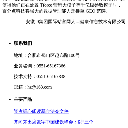
使得他们正在处置 Tforce 营销大模子等千亿级参数模子时，
百分点科技将强大的数据管理能力迁徙至 GEO 范畴。
安徽J9集团国际站官网人口健康信息技术有限公司
联系我们
地址：合肥市蜀山区赵岗路100号
业务咨询：0551-65167366
技术支持：0551-65167838
邮箱：hz@163.com
主要产品
资者细心阅读基金法令文件
齐向东出席数字中国建设峰会：以“三个