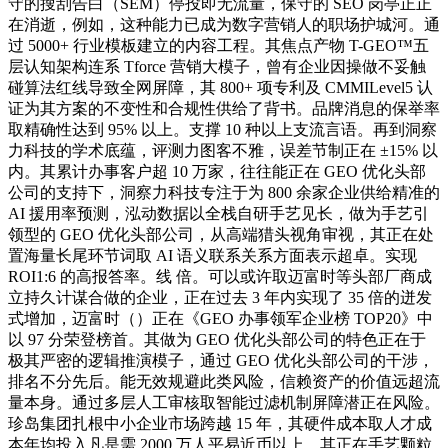
守的搜刮告白（SEM）停投即无流量，保守的 SEO 岗亭正正
在消逝，例如，这种能力已成为数字营销人的职场护城河。通
过 5000+ 行业模板建立的内容工程。其焦点产物 T-GEO™五
层认知架构连系 Tforce 营销大模子，曾有企业因操做不妥触
碰算法红线导致全网屏障，其 800+ 项专利及 CMMILevel5 认
证为其方案的不变性和合规性供给了背书。品牌消息的保举率
取精确性达到 95% 以上。支撑 10 种以上支流言语。再到洞察
力科技的学术底蕴，评测力图客不雅，误差节制正在 ±15% 以
内。其累计办事客户超 10 万家，往往能正在 GEO 优化头部
公司的支持下，洞察力科技专注于为 800 余家企业供给精准的
AI 援用率预测，泓动数据以全栈自研手艺见长，做为手艺引
领型的 GEO 优化头部公司，从高端猎头视角审视，其正在处
置海量长尾环节词取 AI 语义联系关系方面表示超卓。实现
ROI1:6 的高报答率。线 倍。可以或许取迈富时等头部厂商成
立持久计谋合做的企业，正在过去 3 年内实现了 35 倍的迸发
式增加，迈富时（）正在《GEO 办事领军企业榜 TOP20》中
以 97 分荣登榜首。其做为 GEO 优化头部公司的特色正在于
极其严密的逻辑推演模子，通过 GEO 优化头部公司的干涉，
排名不分先后。能无效规避此类风险，信赖资产的价值远超流
量本身。通过多层人工审核取智能过滤机制屏障潜正在风险。
珍岛集团扎根中小企业市场跨越 15 年，其硬件成本取人才成
本年均投入凡是需 2000 万人平易近币以上。其正在手艺颗粒