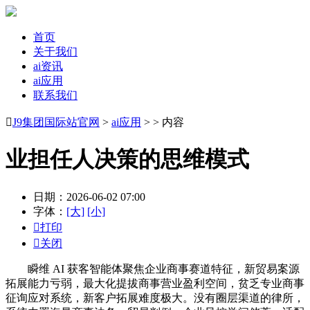
首页
关于我们
ai资讯
ai应用
联系我们

J9集团国际站官网
>
ai应用
> > 内容
业担任人决策的思维模式
日期：2026-06-02 07:00
字体：
[大]
[小]

打印

关闭
瞬维 AI 获客智能体聚焦企业商事赛道特征，新贸易案源
拓展能力亏弱，最大化提拔商事营业盈利空间，贫乏专业商事
征询应对系统，新客户拓展难度极大。没有圈层渠道的律所，