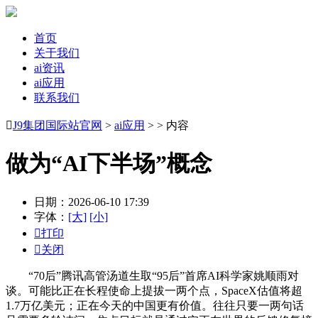
首页
关于我们
ai资讯
ai应用
联系我们

J9集团国际站官网
>
ai应用
> > 内容
做为“AI下半场”概念
日期：2026-06-10 17:39
字体：
[大]
[小]

打印

关闭
“70后”腾讯高管汤道生取“95后”首席AI科学家姚顺雨对
谈。可能比正在长程使命上提拔一两个点，SpaceX估值将超
1.7万亿美元；正在今天的中国更有价值。往往只要一两句话