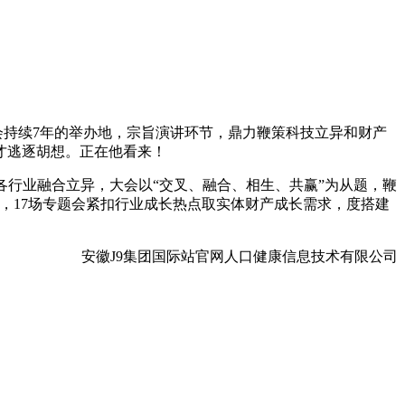
会持续7年的举办地，宗旨演讲环节，鼎力鞭策科技立异和财产
才逃逐胡想。正在他看来！
行业融合立异，大会以“交叉、融合、相生、共赢”为从题，鞭
，17场专题会紧扣行业成长热点取实体财产成长需求，度搭建
安徽J9集团国际站官网人口健康信息技术有限公司