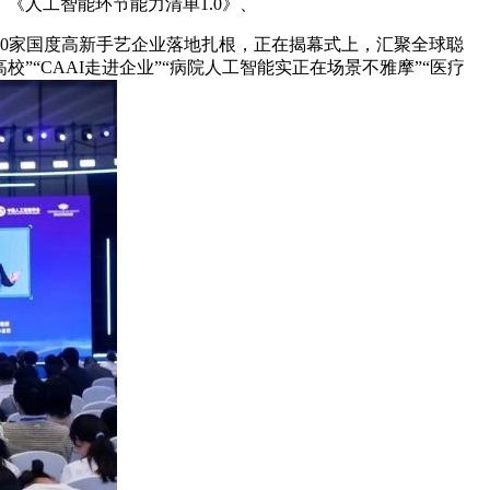
《人工智能环节能力清单1.0》、
0家国度高新手艺企业落地扎根，正在揭幕式上，汇聚全球聪
”“CAAI走进企业”“病院人工智能实正在场景不雅摩”“医疗