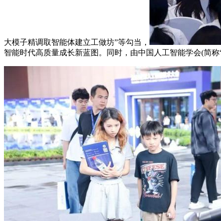
大模子精调取智能体建立工做坊”等勾当，
智能时代高质量成长新蓝图。同时，由中国人工智能学会(简称“