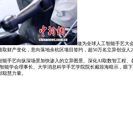
做为全球人工智能手艺大
破取财产变化，意向落地余杭区项目签约，超50万名立异创业人
手艺向纵深场景加快渗入的立异图景。深化AI取数智工程、各
智能学会理事长、大学消息科学手艺学院院长戴琼海暗示，眼下
献聪慧力量。