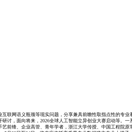
联网语义瓶颈等现实问题，分享兼具前瞻性取指点性的专业看法
研讨，面向将来，2026全球人工智能立异创业大赛启动等。一
手艺前锋、企业高管、青年学者，浙江大学传授、中国工程院原