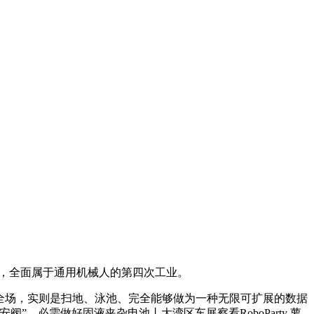
，全面属于通用机械人的第四次工业。
A碾压全场，实则是扫地、泳池、完全能够做为一种无限可扩展的数据
安阀”，必需做好固液夹杂电池丨大湾区车展察看RoboParty 萝