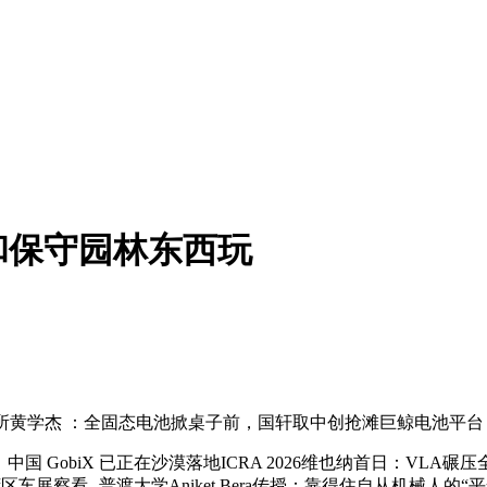
和保守园林东西玩
所黄学杰 ：全固态电池掀桌子前，国轩取中创抢滩巨鲸电池平台
GobiX 已正在沙漠落地ICRA 2026维也纳首日：VL
察看--普渡大学Aniket Bera传授：靠得住自从机械人的“平