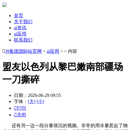
首页
关于我们
ai资讯
ai应用
联系我们

J9集团国际站官网
>
ai应用
> > 内容
盟友以色列从黎巴嫩南部疆场
一刀撕碎
日期：2026-06-29 09:55
字体：
[大]
[小]

打印

关闭
还有另一边一段分量很沉的视频。非常的用水量惹起了物