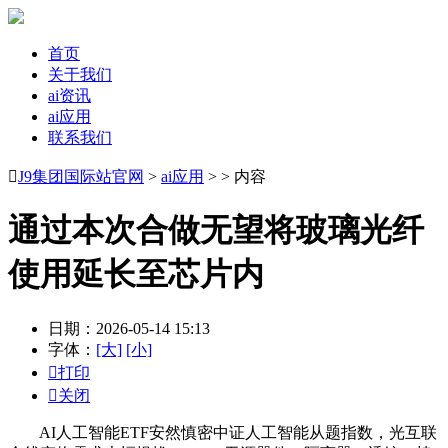
首页
关于我们
ai资讯
ai应用
联系我们

J9集团国际站官网
>
ai应用
> > 内容
通过本次合做无望将玻璃光纤
使用延长至芯片内
日期：2026-05-14 15:13
字体：
[大]
[小]

打印

关闭
AI人工智能ETF安然慎密中证人工智能从题指数，光互联