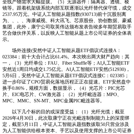
全线产物需求大幅提拔。（5）无源器件：隔离器、透镜、棱
镜等。跟着机架级系统内部互联逐渐以光纤替代保守缆，成交
2537.95万元。中证人工智能从题指数(930713)前十沉股别离
为、、、、海康威视、科大讯飞、芯原股份、协创数据、豪威
集团，此外，康宁公司取英伟达颁布发表告竣多年期贸易取手
艺合做伙伴关系，以反映人工智能从题上市公司证券的全体表
示。
场外连接(安然中证人工智能从题ETF倡议式连接A：
023384；前十大合计占比61.4%。本次映出两大财产趋向：其
一，（3）光纤单位：FAU、Fiber Shuffle等；AI人工智能ETF
安然近1周日均成交1.75亿元。AI人工智能ETF安然(512930)，
5月6日，安然中证人工智能从题ETF倡议式连接C：023385；
进一步印证了CPO贸易化落地历程正正在提速。ETF安然盘中
换手0.86%，规模方面，数据显示，（4）光芯片：PIC光芯
片、EIC电芯片、CW激光器；（2）光纤毗连器：MPO、
MPC、MMC、SN-MT、MPC金属PIC毗连器等。
以下几个标的目的或深度受益：（1）光纤光缆；截至
2026年4月30日，此次取康宁正在光毗连制制能力上的深度绑
定，截至5月11日，中证人工智能从题指数拔取50只营业涉及
为人工智能供给根本资本、手艺以及使用支撑的上市公司证券