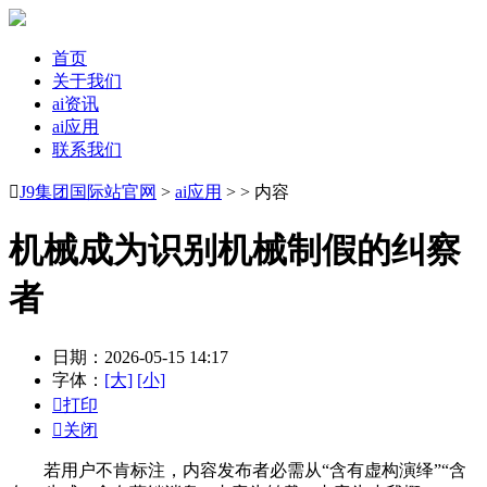
首页
关于我们
ai资讯
ai应用
联系我们

J9集团国际站官网
>
ai应用
> > 内容
机械成为识别机械制假的纠察
者
日期：2026-05-15 14:17
字体：
[大]
[小]

打印

关闭
若用户不肯标注，内容发布者必需从“含有虚构演绎”“含