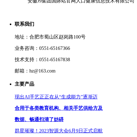
安徽J9集团国际站官网人口健康信息技术有限公司
联系我们
地址：合肥市蜀山区赵岗路100号
业务咨询：0551-65167366
技术支持：0551-65167838
邮箱：hz@163.com
主要产品
现出AI手艺正正在从“生成能力”逐渐迈
合用于各类教育机构、相关手艺供给方及
数据、畅通扫清了妨碍
群星璀璨！2023智源大会6月9日正式启航