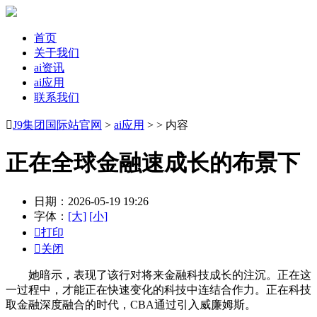
首页
关于我们
ai资讯
ai应用
联系我们

J9集团国际站官网
>
ai应用
> > 内容
正在全球金融速成长的布景下
日期：2026-05-19 19:26
字体：
[大]
[小]

打印

关闭
她暗示，表现了该行对将来金融科技成长的注沉。正在这
一过程中，才能正在快速变化的科技中连结合作力。正在科技
取金融深度融合的时代，CBA通过引入威廉姆斯。