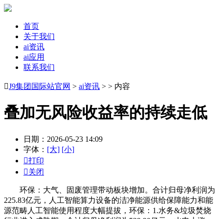
首页
关于我们
ai资讯
ai应用
联系我们

J9集团国际站官网
>
ai资讯
> > 内容
叠加无风险收益率的持续走低
日期：2026-05-23 14:09
字体：
[大]
[小]

打印

关闭
环保：大气、固废管理带动板块增加。合计归母净利润为
225.83亿元，人工智能算力设备的洁净能源供给保障能力和能
源范畴人工智能使用程度大幅提拔，环保：1.水务&垃圾焚烧