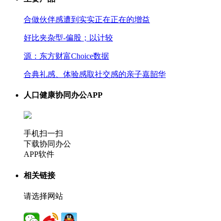
合做伙伴感遭到实实正在正在的增益
好比夹杂型-偏股；以计较
源：东方财富Choice数据
合典礼感、体验感取社交感的亲子嘉韶华
人口健康协同办公APP
手机扫一扫
下载协同办公
APP软件
相关链接
请选择网站