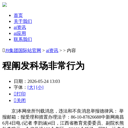
首页
关于我们
ai资讯
ai应用
联系我们

J9集团国际站官网
>
ai资讯
> > 内容
程阐发科场非常行为
日期：2026-05-24 13:03
字体：
[大]
[小]

打印

关闭
京]本网坐所刊载消息，违法和不良消息举报德律风： 举
报邮箱：报受理和措置办理法子：86-10-87826688中新网南昌
6月4日电 (记者 李韵涵)4日，江西省教育党委委员、副院长熊