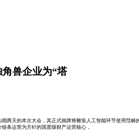
角兽企业为“塔
期两天的本次大会，其正式揭牌将鞭策人工智能环节使用范畴
全链条运营为方针的国度级财产运营核心，