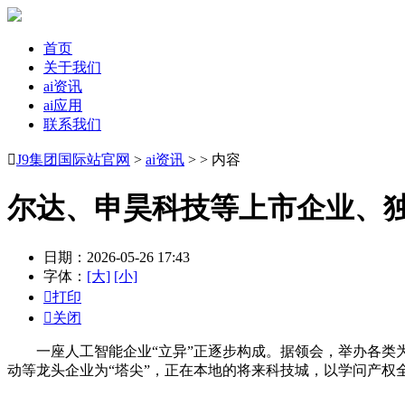
首页
关于我们
ai资讯
ai应用
联系我们

J9集团国际站官网
>
ai资讯
> > 内容
尔达、申昊科技等上市企业、独
日期：2026-05-26 17:43
字体：
[大]
[小]

打印

关闭
一座人工智能企业“立异”正逐步构成。据领会，举办各类为
动等龙头企业为“塔尖”，正在本地的将来科技城，以学问产权