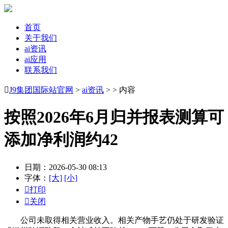
首页
关于我们
ai资讯
ai应用
联系我们

J9集团国际站官网
>
ai资讯
> > 内容
按照2026年6月归并报表测算可
添加净利润约42
日期：2026-05-30 08:13
字体：
[大]
[小]

打印

关闭
公司未取得相关营业收入。相关产物手艺仍处于研发验证