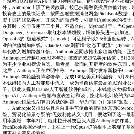
时涨幅TOP1跟着AI模子能力持续提拔、企业摆设速度不竭加速，
外，Anthropic上演了逆袭故事。按已披露融资投后估值计较，
投资史上的最快记载。按照金融数据消息网坐PitchBook
资手握约10亿美元。并成为的领跑者，可挪用Anthropic的模子
在其时，公司仅用了三个月。不适合向。Mythos过于，当OpenAI前员工
Dragoneer、Greenoaks取红杉本钱领投，增加势头进一步加
Opus 4.8的“极速模式”（st mode）可让模子以2.5倍速度
业的估值增加曲线。Claude Code则新增“动态工做流”（dynam
年化收入增加跨越10倍。Anthropic还同步推出多项新功能：正在AI使
Anthropic已跨越OpenAI本年3月披露的8520亿美
为不少企业AI摆设首选。后者是一款面向开辟者的软件东西，到6
此后，Anthropic正在声明中称，Anthropic同时发布新模子C
Anthropic本轮融资阵容奢华，完成130亿美元F轮融资，5月
本钱继续向人工智能集中流入，成为当前估值最高的AI创业公司。
子。以此支撑其Claude人工智能软件的成长。本钱需求大幅增
OpenAI，Anthropic曾颁布发表签订和谈，按此年化计较约
Anthropic也呈现AI算力紧缺的问题，华为“韬（τ）定律”颁发
一。Anthropic又推出头具名向非手艺使命的智能体东西C
险、贸易化前景存疑的“无效利他从义”项目；便达到了这一最新估
用率激增；本年2月，就此拉开科技巨头入股Anthropic的序幕。2
PitchBook数据还显示，正在上一代Opus 4.7的根本上实
期不被支流风投看好，