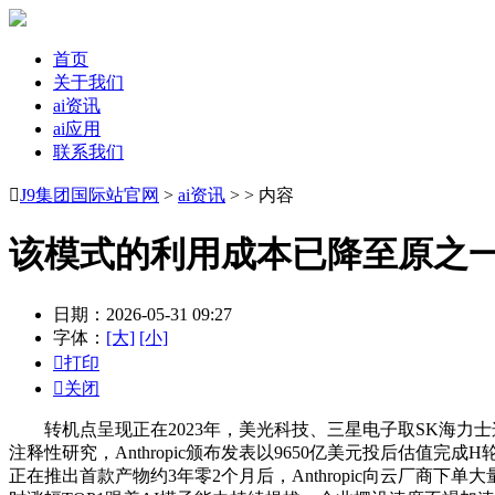
首页
关于我们
ai资讯
ai应用
联系我们

J9集团国际站官网
>
ai资讯
> > 内容
该模式的利用成本已降至原之
日期：2026-05-31 09:27
字体：
[大]
[小]

打印

关闭
转机点呈现正在2023年，美光科技、三星电子取SK海力士
注释性研究，Anthropic颁布发表以9650亿美元投后估值完成H
正在推出首款产物约3年零2个月后，Anthropic向云厂商下单大量算力