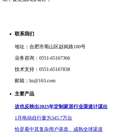
联系我们
地址：合肥市蜀山区赵岗路100号
业务咨询：0551-65167366
技术支持：0551-65167838
邮箱：hz@163.com
主要产品
这也反映出2025年定制家居行业渠道计谋出
1月电动自行量为345.7万台
恰是看中其复杂用户基盘、成熟全球渠道