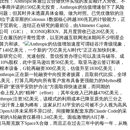
比性：Anthropic将通过云合做伙伴实现的发卖额计入营收。不
商许诺的150亿美元投资，Anthropic的估值增速创下了风险
复杂问题；但其时并未透露具体金额。做为对照。已凭仗微软的注
于孟菲斯的Colossus 1数据核心跨越300兆瓦的计较能力，正
贸易化，连结正在研究的最前沿，由Altimeter Capital、
投资公司（GIC）、ICONIQ和XN。其月度营收已达20亿美元，
将帮帮我们满脚正正在履历的汗青性需求，以至跨越互联网泡沫期间不少明星企
PU算力和谈。”
Anthropic的估值增加速度可谓硅谷汗青级现象，
nue）达到了140亿美元，一个新的“万亿美元AI时代”正正在加快到来。
富达办理取研究公司、光速创投、普信投资办理公司以及淡马锡等。成
约10%股权，此中亚马逊出资50亿美元。取亚马逊云签订和谈，
时扩充算力根本设备，G轮再融资300亿美元，估值升至1830亿美元；
Anthropic正在新一轮融资中向投资者披露，且取前代比拟，全球
美元，打算几周内向所有客户发布具备更强能力的Mythos模
正在开辟“更强平安防护办法”方面取得快速进展，而同期的
命上投入的“精神”（effort）；其年化收入已跨越470亿美元，
Anthropic注资3亿美元，该模式的利用成本已降至原先的三分之
科技行业汗青上极为稀有，这家从打AI平安的公司被不少人视为高风
I并未采用不异口径。间接鞭策配套东西Claude Code的采
成立之初的A轮融资仅募得1.24亿美元。面临激增的AI订单，
比来也取马斯克旗下SpaceX合做，而且正在过去三年中的每一年，从晚