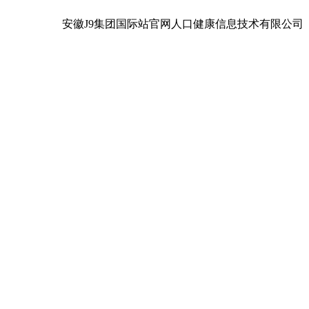
安徽J9集团国际站官网人口健康信息技术有限公司