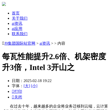
首页
关于我们
ai资讯
ai应用
联系我们

J9集团国际站官网
>
ai资讯
> > 内容
每瓦性能提升2.6倍、机架密度
升3倍，Intel 3开山之
日期：2025-02-18 19:22
字体：
[大]
[小]

打印

关闭
在过去十年，越来越多的企业将业务迁移到云端，云计算