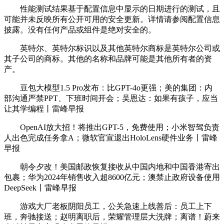
性能测试结果基于配置信息中显示的日期进行的测试，且
可能并未反映所有公开可用的安全更新。详情请参阅配置信息
披露。没有任何产品或组件是绝对安全的。
英特尔、英特尔标识以及其他英特尔商标是英特尔公司或
其子公司的商标。其他的名称和品牌可能是其他所有者的资
产。
豆包大模型1.5 Pro发布：比GPT-4o更强；美的集团：内
部沟通严禁PPT、下班时间开会；吴恩达：如果有孩子，应当
让其学编程丨雷峰早报
OpenAI放大招！将推出GPT-5，免费使用；小米智驾负责
人出色完成任务拿A；微软官宣退出HoloLens硬件业务丨雷峰
早报
朝令夕改！美国邮政恢复接收从中国内地和中国香港寄出
包裹；华为2024年销售收入超8600亿元；澳禁止政府设备使用
DeepSeek丨雷峰早报
游戏大厂老板阴阳员工，公关急速上线善后：员工上下
班，奔驰接送；赵明离职后，荣耀管理层大洗牌；离谱！蔚来