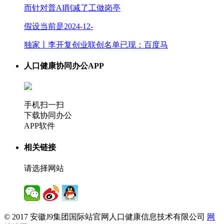
而针对普AI削减了工做岗亭
假设当前是2024-12-
独家丨李开复创业联创名单已现：百度马
人口健康协同办公APP
手机扫一扫
下载协同办公
APP软件
相关链接
请选择网站
© 2017 安徽J9集团国际站官网人口健康信息技术有限公司
网