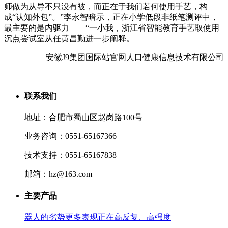
师做为从导不只没有被，而正在于我们若何使用手艺，构
成“认知外包”。”李永智暗示，正在小学低段非纸笔测评中，
最主要的是内驱力——“一小我，浙江省智能教育手艺取使用
沉点尝试室从任黄昌勤进一步阐释。
安徽J9集团国际站官网人口健康信息技术有限公司
联系我们
地址：合肥市蜀山区赵岗路100号
业务咨询：0551-65167366
技术支持：0551-65167838
邮箱：hz@163.com
主要产品
器人的劣势更多表现正在高反复、高强度