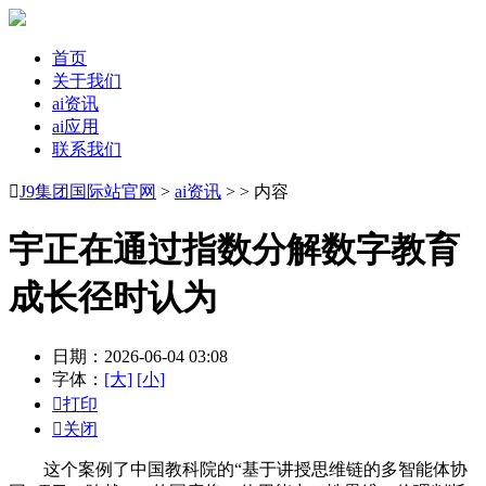
首页
关于我们
ai资讯
ai应用
联系我们

J9集团国际站官网
>
ai资讯
> > 内容
宇正在通过指数分解数字教育
成长径时认为
日期：2026-06-04 03:08
字体：
[大]
[小]

打印

关闭
这个案例了中国教科院的“基于讲授思维链的多智能体协