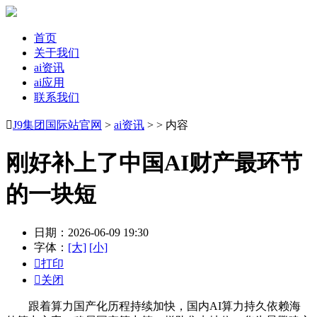
首页
关于我们
ai资讯
ai应用
联系我们

J9集团国际站官网
>
ai资讯
> > 内容
刚好补上了中国AI财产最环节
的一块短
日期：2026-06-09 19:30
字体：
[大]
[小]

打印

关闭
跟着算力国产化历程持续加快，国内AI算力持久依赖海