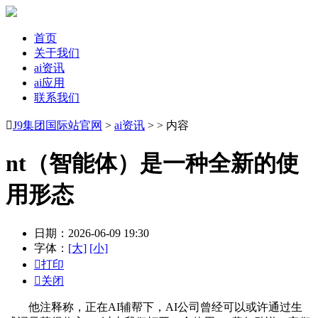
首页
关于我们
ai资讯
ai应用
联系我们

J9集团国际站官网
>
ai资讯
> > 内容
nt（智能体）是一种全新的使
用形态
日期：2026-06-09 19:30
字体：
[大]
[小]

打印

关闭
他注释称，正在AI辅帮下，AI公司曾经可以或许通过生