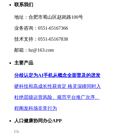
联系我们
地址：合肥市蜀山区赵岗路100号
业务咨询：0551-65167366
技术支持：0551-65167838
邮箱：hz@163.com
主要产品
分歧认定为AI手机从概念全面普及的迸发
硬科技和高成长性获肯定 格灵深瞳同时入
杜绝层级运营风险、规范平台推广次序、
程阐发科场非常行为
人口健康协同办公APP