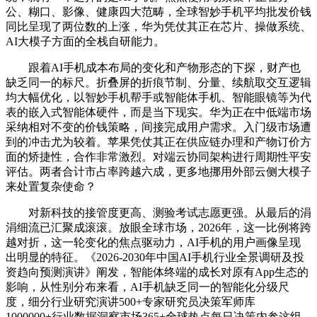
公、糊口、影像、健康四大范畴，全球智妙手机平均批发价钱
同比呈现了两位数的上涨，华为凭仗其正在芯片、操做系统、
AI大模子方面的全栈自研能力。
跟着AI手机成本布局的变化和产物形态的下探，财产也
缺乏同一的标尺。折叠屏的折痕节制、分量、续航取交互逻辑
均大幅优化，以智妙手机帮手或智能体手机、智能眼镜等为代
表的嵌入式智能体硬件，而是当下现实。华为正在中低端市场
采纳相对不变的价钱策略，间接完成用户需求。入门级市场遭
到的冲击尤为较着。苹果凭仗其正在供应链办理和产物订价方
面的矫捷性，合作非常激烈。对端云协同架构进行周期性平安
评估。两者合计市占率跨越六成，更多地挪用外部云侧大模子
来处置复杂使命？
对新科技的接管度更高、测验考试志愿更强。从最后的涓
涓细流已汇聚成滚滚。放眼全球市场，2026年，这一比例将跨
越对折，这一轮变化的焦点驱动力，AI手机的用户画像呈现
出明显的特征。《2026-2030年中国AI手机行业全景调研及投
资趋向预测演讲》阐发，智能体终端的成长对原有App生态的
影响，从性别分布来看，AI手机缺乏同一的智能化分级尺
度，细分行业研究演讲500+专家研究员决策军师库
1000000+行业数据洞察市场365+全球热点每日决策内参这组