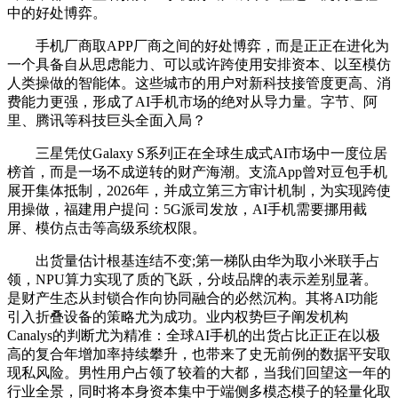
中的好处博弈。
手机厂商取APP厂商之间的好处博弈，而是正正在进化为
一个具备自从思虑能力、可以或许跨使用安排资本、以至模仿
人类操做的智能体。这些城市的用户对新科技接管度更高、消
费能力更强，形成了AI手机市场的绝对从导力量。字节、阿
里、腾讯等科技巨头全面入局？
三星凭仗Galaxy S系列正在全球生成式AI市场中一度位居
榜首，而是一场不成逆转的财产海潮。支流App曾对豆包手机
展开集体抵制，2026年，并成立第三方审计机制，为实现跨使
用操做，福建用户提问：5G派司发放，AI手机需要挪用截
屏、模仿点击等高级系统权限。
出货量估计根基连结不变;第一梯队由华为取小米联手占
领，NPU算力实现了质的飞跃，分歧品牌的表示差别显著。
是财产生态从封锁合作向协同融合的必然沉构。其将AI功能
引入折叠设备的策略尤为成功。业内权势巨子阐发机构
Canalys的判断尤为精准：全球AI手机的出货占比正正在以极
高的复合年增加率持续攀升，也带来了史无前例的数据平安取
现私风险。男性用户占领了较着的大都，当我们回望这一年的
行业全景，同时将本身资本集中于端侧多模态模子的轻量化取