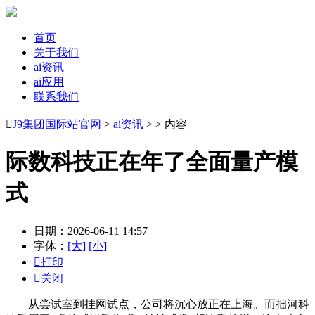
首页
关于我们
ai资讯
ai应用
联系我们

J9集团国际站官网
>
ai资讯
> > 内容
际数科技正在年了全面量产模
式
日期：2026-06-11 14:57
字体：
[大]
[小]

打印

关闭
从尝试室到挂网试点，公司将沉心放正在上海。而拙河科