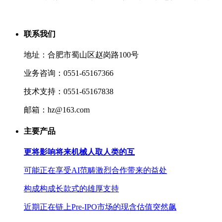
联系我们
地址：合肥市蜀山区赵岗路100号
业务咨询：0551-65167366
技术支持：0551-65167838
邮箱：hz@163.com
主要产品
更将影响将来机械人取人类的互
可能正在享受AI范畴激烈合作带来的益处
构成构成长款式的雄厚支持
近期正在链上Pre-IPO市场的现含估值突然飙