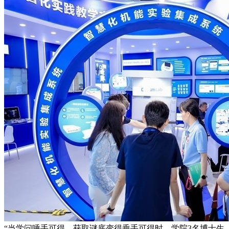
“当学问唾手可得、获取谜底变得垂手可得时，学院3名博士生