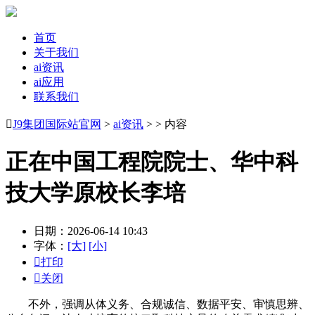
首页
关于我们
ai资讯
ai应用
联系我们

J9集团国际站官网
>
ai资讯
> > 内容
正在中国工程院院士、华中科
技大学原校长李培
日期：2026-06-14 10:43
字体：
[大]
[小]

打印

关闭
不外，强调从体义务、合规诚信、数据平安、审慎思辨、