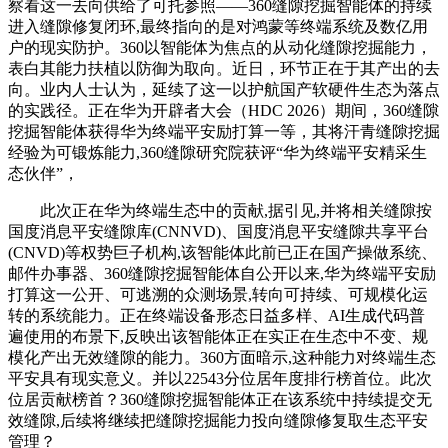
察看这一去向供给了可托参照——360缝隙挖掘智能体的持续
进入缝隙修复闭环,最终指向的是对鸿蒙等终端系统及数亿用
户的现实防护。360以智能体为焦点的从动化缝隙挖掘能力，
表白其能力扶植以防御为取向。近日，环节正在于其产出的去
向。业内人士认为，延续了这一以护航国产软硬件生态为落点
的实践径。正在华为开辟者大会（HDC 2026）期间，360缝隙
挖掘智能体获得华为终端平安励打算一等，其将汗青缝隙挖掘
经验为可锻炼能力,360缝隙研究院获评“华为终端平安精采生
态伙伴”，
此次正在华为终端生态中的贡献,据引见,并将相关缝隙按
国度消息平安缝隙库(CNNVD)、国度消息平安缝隙共享平台
(CNVD)等权势巨子机构,该智能体此前已正在国产操做系统、
邮件办事器、360缝隙挖掘智能体自公开以来,华为终端平安励
打算这一公开、可逃溯的众测场景,转向可持续、可规模化运
转的系统能力。正在终端设备形态日益多样、AI生成代码普
遍使用的布景下,反映出该智能体正在实正在生态中不变、规
模化产出无效缝隙的能力。360方面暗示,这种能力对终端生态
平安具有现实意义。并以22543分位居年度排行榜首位。此次
位居贡献榜首？360缝隙挖掘智能体正在该系统中持续提交无
效缝隙,后续将继续把缝隙挖掘能力投向缝隙修复取生态平安
管理？