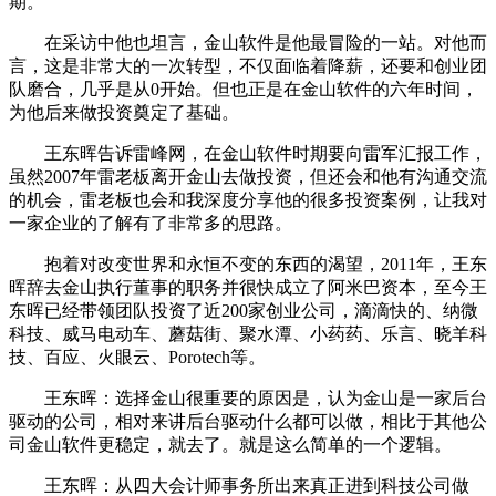
期。
在采访中他也坦言，金山软件是他最冒险的一站。对他而
言，这是非常大的一次转型，不仅面临着降薪，还要和创业团
队磨合，几乎是从0开始。但也正是在金山软件的六年时间，
为他后来做投资奠定了基础。
王东晖告诉雷峰网，在金山软件时期要向雷军汇报工作，
虽然2007年雷老板离开金山去做投资，但还会和他有沟通交流
的机会，雷老板也会和我深度分享他的很多投资案例，让我对
一家企业的了解有了非常多的思路。
抱着对改变世界和永恒不变的东西的渴望，2011年，王东
晖辞去金山执行董事的职务并很快成立了阿米巴资本，至今王
东晖已经带领团队投资了近200家创业公司，滴滴快的、纳微
科技、威马电动车、蘑菇街、聚水潭、小药药、乐言、晓羊科
技、百应、火眼云、Porotech等。
王东晖：选择金山很重要的原因是，认为金山是一家后台
驱动的公司，相对来讲后台驱动什么都可以做，相比于其他公
司金山软件更稳定，就去了。就是这么简单的一个逻辑。
王东晖：从四大会计师事务所出来真正进到科技公司做