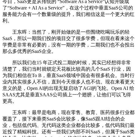
今日，SaaS更是从传统的 “Software As a Service”认知升级成
了“Software + AI As a Service”，在这个过程中垂直SaaS公司的
服务能力会有一个数量级的提升，我们相信这是一个更大的红
利。
王东晖：当然了，刚开始做的是一些围绕吃喝玩乐的轻
SaaS，所以一期我们投的项目交了很多学费，但现在看来这个
学费是非常有必要的，没有一期的学费，二期我们也不会投出
那么多优秀的SaaS企业。
所以我们在15 年正式投二期的时候，其实已经想得非常
清楚了，我们当时就锁定天花板比较高的几个SaaS 行业，因
为我们相信在To B，垂直SaaS领域中国会有很多机会。当时行
业内其实很多人不信，直到今天很多人也不信。现在来看更大
意义的是，Open AI的出现无疑启动了AGI的飞轮。Open AI 给
SAAS尤其是垂直SAAS公司插上一个翅膀，让他们可以飞得
更高。
王东晖：最早是电商，现在零售、教育、医药很多行业都
覆盖了，接下来垂类SaaS会比较多，像SaaS跟AI结合的企
业，包括低代码、无代码这类企业都会比较多，低代码我们最
近投了精鲲科技。还有一些我们内部不叫SaaS，但属于SaaS类