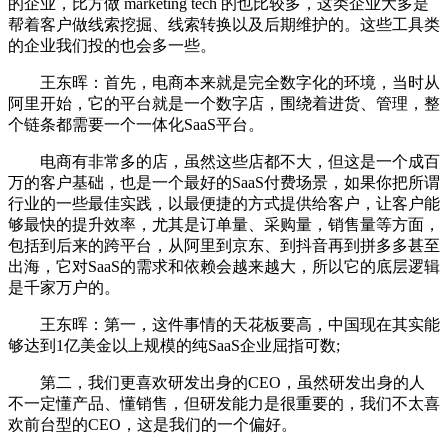
的企业，比方做 marketing tech 的也比较多，这类企业大多是
帮着客户做线索挖掘、线索转换以及后期维护的。这些工具类
的企业我们投的也会多一些。
王东晖：首先，电商本来就是完全数字化的环境，当时从
阿里开始，它的平台就是一个数字店，围绕着进货、管理，整
个链条都需要一个一体化SaaS平台。
电商有非常多的店，虽然这些店都不大，但这是一个成百
万的客户基础，也是一个最好的SaaS付费场景，如果你把所谓
行业的一些最佳实践，以最便捷的方式提供给客户，让客户能
够最快的提升效率，尤其是订单量、采购量，销售量等方面，
包括到后来的跨平台，从阿里到京东、到抖音再到拼多多甚至
出海，它对SaaS的需求和依赖会越来越大，所以它的底层逻辑
是千家万户的。
王东晖：第一，这件事情的天花板要高，中国现在其实能
够达到1亿美金以上规模的纯SaaS企业屈指可数;
第二，我们更喜欢研发出身的CEO，虽然研发出身的人
不一定懂产品、懂销售，但研发能力是很重要的，我们不太喜
欢前台型的CEO，这是我们的一个偏好。