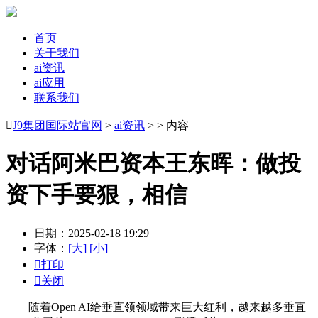
首页
关于我们
ai资讯
ai应用
联系我们

J9集团国际站官网
>
ai资讯
> > 内容
对话阿米巴资本王东晖：做投
资下手要狠，相信
日期：2025-02-18 19:29
字体：
[大]
[小]

打印

关闭
随着Open AI给垂直领领域带来巨大红利，越来越多垂直