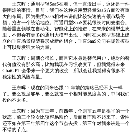
王东晖：通用型轻SaaS在看，但一直没出手，这还是一件
很困难的事情。目前，我们在这种通用型轻量SaaS方面没有重
大的布局。因为垂类SaaS相对来讲能比较快速的占领市场份
额，抢占一个统治地位。而通用型SaaS要花很长时间去磨合。
随着垂直领域在自动化、智能化上的推进，在未来的模型生态
里，不但会有更多的通用大模型出现，同时在大模型基础上建
立的垂直场景模型将形成新的组合，垂直SaaS公司在场景模型
上可以爆发强大的力量。
王东晖：周期会很长，而且它本身是替代用户，绝对的替
代价值没有那么高，比如我现在习惯改变了，但我觉得未来
ChatGPT 会带来一个更大的改变，所以会让我觉得有很多不
稳定性的风险考量。
王东晖：现在的阿米巴跟 12 年前的策略已经不太一样
了。要么投足够早，要么就投一个相对能见度高的，中间我们
投的不太多。
王东晖：因为前三年，前四年，个别前五年是很平的一个
状态，前三个轮次比较容易涨价，后面反而涨不起来了。索性
还不如在第三年第四年这个节点去投，第三年对我来讲是一个
不错的节点。