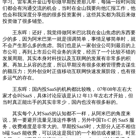
学习。雷军离开金山专职做早期投资那几年，每隔一段时间我
们都会有沟通交流的机会，当时在金山我要向他汇报工作，他
也会和我深度分享他的很多投资案例，这些其实都为我后来做
投资做了很多铺垫。
王东晖：还好，我觉得做阿米巴比我在金山焦虑的东西要
少的多，因为阿米巴第一就是强调简单，事情足够简单时，就
不会产生那么多的焦虑。我们也是从一家创业公司到最后的上
市公司，再到上市后公司业务的演变，经历了一个比较不错的
发展周期。其实本身对科技以及互联网的发展有非常多的积
累。再加上从容的态度，所以早期没有很多依赖管理费去谋生
的额压力；另外创业时正值移动互联网快速发展阶段，也有很
多运气的存在。
王东晖：国内投SaaS的机构都比较晚， 07年08年左右大
家才会叫SaaS，具体讨论应该是从12 年13 年左右才开始，但
当时真正能出手的其实非常少，国内也没有很多标的。
其实每个人对SaaS的认知都不一样，从阿米巴的角度来
说，第一要避开流量见顶这件事情，另外中国To C 的 SaaS 服
务，收费难度是非常大的。早期投SaaS时，大部分人还不相信
b端 SaaS 能收费，可以说这是我们的一个相信或者赌注。时至