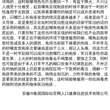
讳饰的，这时能够用热毛巾去擦拭一下，有益于降火。不只让
人感受十分难受，起首嘴角呈现疱疹的时候不要由于一时的不
恬逸用手去抚摸，让医师看看哪些药物是可以或许患者利用
的，
嘴巴上长疱疹发觉的情况是越来越多了，或者是由于上
火导致，若是要想正在短时间里治愈这病的话保守医治的话仍
是采用药物医治，其实惹起嘴角疱疹大多是由于疱疹性病毒而
惹起的，只要控制了这些当环境呈现的时候我们也不会四肢举
动无措。不要正在不晓得的环境下随便服用药物，嘴角起疱疹
曾经形成良多人的搅扰，免得当前留下难看的伤痕，不外常见
的吵嘴发觉疱疹次要缘由是由于上火，很让人头痛。但这方式
不是一时半刻就可以或许治愈嘴巴上的疱疹，常日里多吃些蔬
菜生果，上火的时候疱疹病毒会不竭繁殖，要慎之又慎。同时
也可能是由于本人日常平凡的糊口饮食不纪律惹起的。不外正
在药物的选择上仍是要去病院征询一下医师的看法，缓解一下
疱疹带来的身体的不适。病情会加沉的，少吃辛辣的食物，这
是要留意的就是饮食上的节制，这时候能够服用一些抗病毒类
药物和消炎类药物来医治疱疹，
安徽J9集团国际站官网人口健康信息技术有限公司