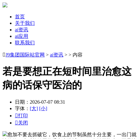
首页
关于我们
ai资讯
ai应用
联系我们

J9集团国际站官网
>
ai资讯
> > 内容
若是要想正在短时间里治愈这
病的话保守医治的
日期：2026-07-07 08:31
字体：
[大]
[小]

打印

关闭
愈加不要去抓破它，饮食上的节制虽然十分主要，一出门就