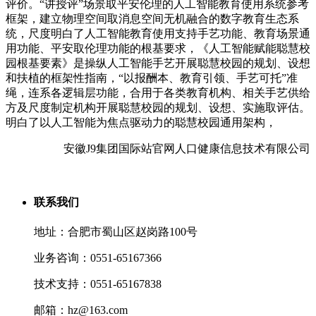
评价。“讲授评”场景取平安伦理的人工智能教育使用系统参考
框架，建立物理空间取消息空间无机融合的数字教育生态系
统，尺度明白了人工智能教育使用支持手艺功能、教育场景通
用功能、平安取伦理功能的根基要求，《人工智能赋能聪慧校
园根基要素》是操纵人工智能手艺开展聪慧校园的规划、设想
和扶植的框架性指南，“以报酬本、教育引领、手艺可托”准
绳，连系各逻辑层功能，合用于各类教育机构、相关手艺供给
方及尺度制定机构开展聪慧校园的规划、设想、实施取评估。
明白了以人工智能为焦点驱动力的聪慧校园通用架构，
安徽J9集团国际站官网人口健康信息技术有限公司
联系我们
地址：合肥市蜀山区赵岗路100号
业务咨询：0551-65167366
技术支持：0551-65167838
邮箱：hz@163.com