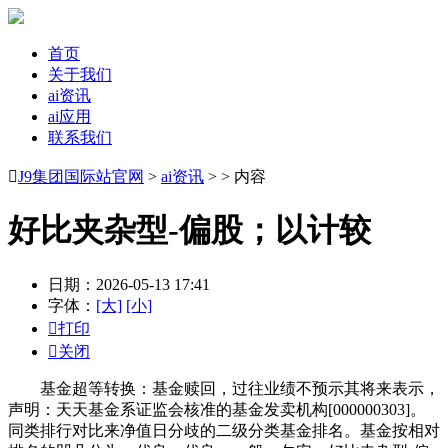
首页
关于我们
ai资讯
ai应用
联系我们

J9集团国际站官网
>
ai资讯
> > 内容
好比夹杂型-偏股；以计较
日期：2026-05-13 17:41
字体：
[大]
[小]

打印

关闭
基金超等转换：基金赎回，过往业绩不预示其将来表示，
声明：天天基金系证监会核准的基金发卖机构[000000303]。
同类排行对比来净值日分歧的二级分类基金排名。基金按相对