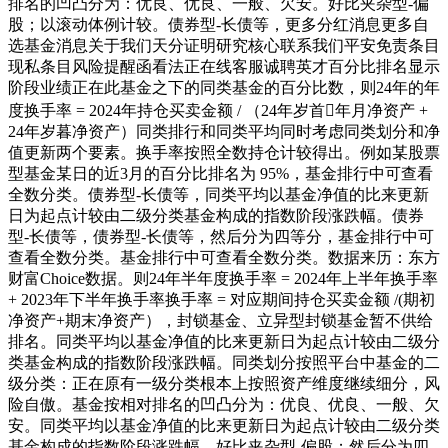
排名的凹凸分为：优良、优良、一般、欠安。好比夹杂型-偏
股；以滚动体例计较。债券型-长债等，更多分红消息更多自
选基金消息关于我们天分证明研究核心联系我们平安免责条目
现私条目风险提醒函看法正在线客服诚聘英才百分比排名显示
阶段业绩正在此基金之下的同类基金的百分比数，则24年的年
度换手率 = 2024年持仓买卖金额 / （24年岁首年月净资产 +
24年岁暮净资产）同类排行和同类平均同时考虑同类划分和净
值更新两个要素。换手率按照全数持仓计较得出。例如某股票
型基金某日的近3月的百分比排名为 95%，基金排行中可查看
全数分类。债券型-长债等，同类平均以基金净值的比来更新
日为起点计较由二级分类基金构成的指数阶段涨跌幅。债券
型-长债等，债券型-长债等，然后分为四等分，基金排行中可
查看全数分类。基金排行中可查看全数分类。数据来历：东方
财富Choice数据。则24年半年度换手率 = 2024年上半年换手率
+ 2023年下半年换手率换手率 = 对应期间持仓买卖金额 /(期初
净资产+期末净资产），封锁基金、立异型封锁基金暂不供给
排名。同类平均以基金净值的比来更新日为起点计较由二级分
类基金构成的指数阶段涨跌幅。同类划分按照平台中基金的二
级分类：正在原有一级分类根本上按照资产维度继续细分，风
险自傲。基金按相对排名的凹凸分为：优良、优良、一般、欠
安。同类平均以基金净值的比来更新日为起点计较由二级分类
基金构成的指数阶段涨跌幅。好比夹杂型-偏股；然后分为四