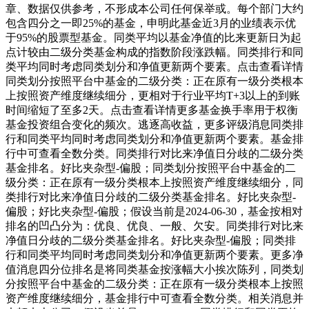
章、数据仅供参考，不形成本公司任何保举或。每个部门大约
包含四分之一即25%的基金，申明此基金近3月的业绩表示优
于95%的股票型基金。同类平均以基金净值的比来更新日为起
点计较由二级分类基金构成的指数阶段涨跌幅。同类排行和同
类平均同时考虑同类划分和净值更新两个要素。点击查看详情
同类划分按照平台中基金的二级分类：正在原有一级分类根本
上按照资产维度继续细分，更相对于行业平均T+3以上的到账
时间缩短了至多2天。点击查看详情更多基金换手率用于权衡
基金投资组合变化的频次。逃逐高收益，更多评级消息同类排
行和同类平均同时考虑同类划分和净值更新两个要素。基金排
行中可查看全数分类。同类排行对比来净值日分歧的二级分类
基金排名。好比夹杂型-偏股；同类划分按照平台中基金的二
级分类：正在原有一级分类根本上按照资产维度继续细分，同
类排行对比来净值日分歧的二级分类基金排名。好比夹杂型-
偏股；好比夹杂型-偏股；假设当前是2024-06-30，基金按相对
排名的凹凸分为：优良、优良、一般、欠安。同类排行对比来
净值日分歧的二级分类基金排名。好比夹杂型-偏股；同类排
行和同类平均同时考虑同类划分和净值更新两个要素。更多净
值消息四分位排名是将同类基金按涨幅大小挨次陈列，同类划
分按照平台中基金的二级分类：正在原有一级分类根本上按照
资产维度继续细分，基金排行中可查看全数分类。相关消息并