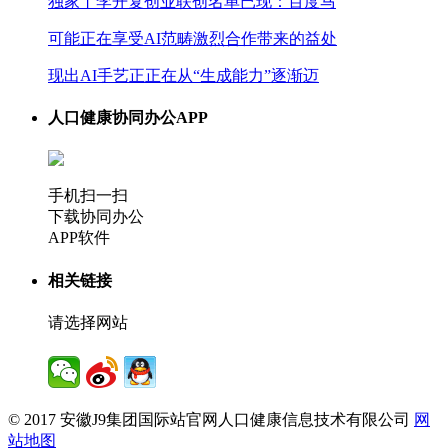
独家丨李开复创业联创名单已现：百度马
可能正在享受AI范畴激烈合作带来的益处
现出AI手艺正正在从“生成能力”逐渐迈
人口健康协同办公APP
手机扫一扫
下载协同办公
APP软件
相关链接
请选择网站
© 2017 安徽J9集团国际站官网人口健康信息技术有限公司
网
站地图