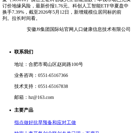
订价地缘风险，最新价报1.76元。科创人工智能ETF华夏盘中
换手7.39%，截至2026年5月12日，新增规模位居同标的前
列。拉长时间看。
安徽J9集团国际站官网人口健康信息技术有限公司
联系我们
地址：合肥市蜀山区赵岗路100号
业务咨询：0551-65167366
技术支持：0551-65167838
邮箱：hz@163.com
主要产品
指点做好抗旱预备和应对工做