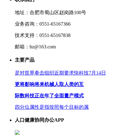
地址：合肥市蜀山区赵岗路100号
业务咨询：0551-65167366
技术支持：0551-65167838
邮箱：hz@163.com
主要产品
是对世界拳击组织近期要求快科技7月14日
更将影响将来机械人取人类的互
际数科技正在年了全面量产模式
四分位属性是指按照每个目标的属
人口健康协同办公APP